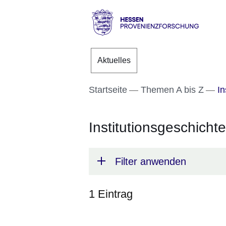
Direkt zum Kopf der S
Direkt zum Inhalt
Direkt zum Fuß der Se
Hessen
-
Aktuelles
Provenienzforschung
Startseite
Themen A bis Z
In
Institutionsgeschichte
Filter anwenden
1 Eintrag