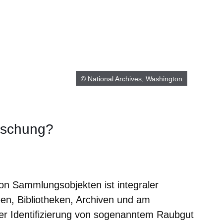
© National Archives, Washington
rschung?
er
Fenster
euen Fenster
em neuen Fenster
on Sammlungsobjekten ist integraler
een, Bibliotheken, Archiven und am
er Identifizierung von sogenanntem Raubgut