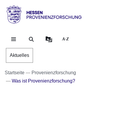
Direkt zum Kopf der Se
Direkt zum Inhalt
Direkt zum Fuß der Sei
Hessen
-
Provenienzforschung
A-Z
Aktuelles
Startseite
Provenienzforschung
Was ist Provenienzforschung?