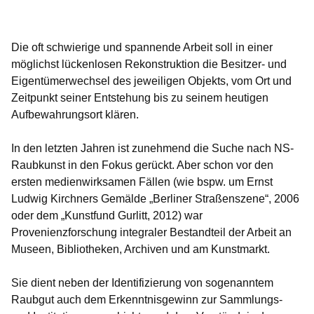
Öffnet sich in einem neuen Fenster
Öffnet sich in einem neuen Fenster
Öffnet sich in einem neuen Fenster
Öffnet sich in einem neuen Fenster
Öffnet sich in einem neuen Fenster
Die oft schwierige und spannende Arbeit soll in einer
möglichst lückenlosen Rekonstruktion die Besitzer- und
Eigentümerwechsel des jeweiligen Objekts, vom Ort und
Zeitpunkt seiner Entstehung bis zu seinem heutigen
Aufbewahrungsort klären.
In den letzten Jahren ist zunehmend die Suche nach NS-
Raubkunst in den Fokus gerückt. Aber schon vor den
ersten medienwirksamen Fällen (wie bspw. um Ernst
Ludwig Kirchners Gemälde „Berliner Straßenszene“, 2006
oder dem „Kunstfund Gurlitt, 2012) war
Provenienzforschung integraler Bestandteil der Arbeit an
Museen, Bibliotheken, Archiven und am Kunstmarkt.
Sie dient neben der Identifizierung von sogenanntem
Raubgut auch dem Erkenntnisgewinn zur Sammlungs-