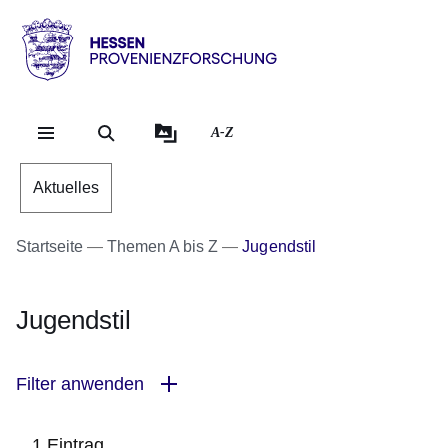
Direkt zum Kopf der Se
Direkt zum Inhalt
Direkt zum Fuß der Sei
Hessen
-
Provenienzforschung
A-Z
Aktuelles
Startseite
Themen A bis Z
Jugendstil
Jugendstil
Filter anwenden
1 Eintrag