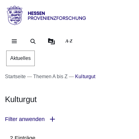
Direkt zum Kopf der Se
Direkt zum Inhalt
Direkt zum Fuß der Sei
Hessen
-
Provenienzforschung
A-Z
Aktuelles
Startseite
Themen A bis Z
Kulturgut
Kulturgut
Filter anwenden
2 Einträge