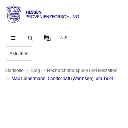
Direkt zum Kopf der Se
Direkt zum Inhalt
Direkt zum Fuß der Sei
Hessen
-
Provenienzforschung
A-Z
Aktuelles
Startseite
Blog
Recherchebeispiele und Miszellen
Max Liebermann, Landschaft (Wannsee), um 1924