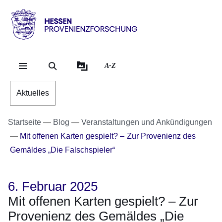
Direkt zum Kopf der Se
Direkt zum Inhalt
Direkt zum Fuß der Sei
Hessen
-
Provenienzforschung
A-Z
Aktuelles
Startseite
Blog
Veranstaltungen und Ankündigungen
Mit offenen Karten gespielt? – Zur Provenienz des
Gemäldes „Die Falschspieler“
6. Februar 2025
Mit offenen Karten gespielt? – Zur
Provenienz des Gemäldes „Die