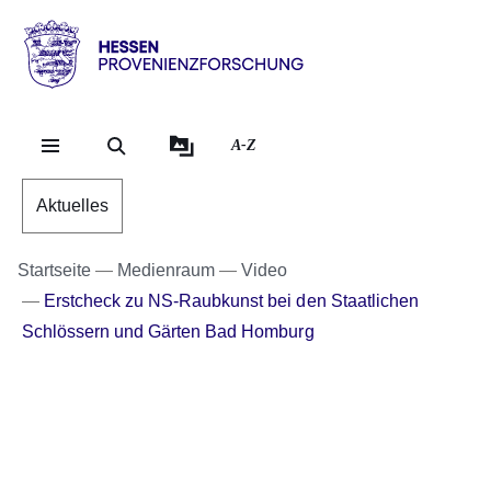
Direkt zum Kopf der Se
Direkt zum Inhalt
Direkt zum Fuß der Sei
Hessen
-
Provenienzforschung
A-Z
Aktuelles
Startseite
Medienraum
Video
Erstcheck zu NS-Raubkunst bei den Staatlichen
Schlössern und Gärten Bad Homburg
Video:
:Dauer:
Erstcheck
1
Minute,
zu