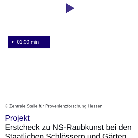
NS-
Raubgut
and
den
Staatlichen
Schlösser
01:00 min
und
Gärten
Bad
Homburg
© Zentrale Stelle für Provenienzforschung Hessen
Projekt
Erstcheck zu NS-Raubkunst bei den
Staatlichen Schlössern und Gärten