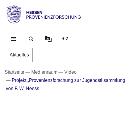
Direkt zum Kopf der Se
Direkt zum Inhalt
Direkt zum Fuß der Sei
Hessen
-
Provenienzforschung
A-Z
Aktuelles
Startseite
Medienraum
Video
Projekt „Provenienzforschung zur Jugendstilsammlung
von F. W. Neess
Video:
:Dauer:
10
2
Minuten,
Jahre
20