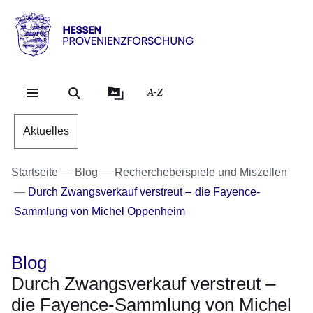
Direkt zum Kopf der Se
Direkt zum Inhalt
Direkt zum Fuß der Sei
Hessen
-
Provenienzforschung
A-Z
Aktuelles
Startseite
Blog
Recherchebeispiele und Miszellen
Durch Zwangsverkauf verstreut – die Fayence-
Sammlung von Michel Oppenheim
Blog
Durch Zwangsverkauf verstreut –
die Fayence-Sammlung von Michel