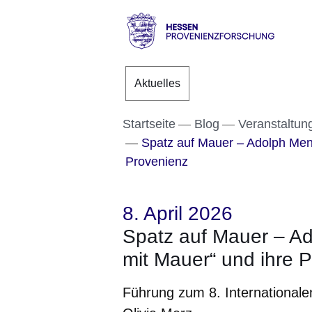
Direkt zum Kopf der S
Direkt zum Inhalt
Direkt zum Fuß der Se
Hessen
-
Aktuelles
Provenienzforschung
Startseite
Blog
Veranstaltu
Spatz auf Mauer – Adolph Menz
Provenienz
8. April 2026
Spatz auf Mauer – Ad
mit Mauer“ und ihre 
Führung zum 8. Internationale