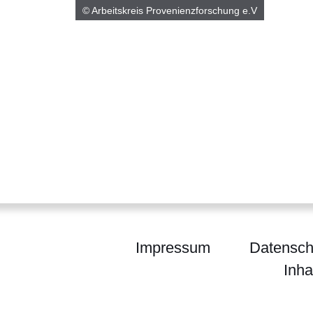
© Arbeitskreis Provenienzforschung e.V
Impressum
Datensch
Inha
g Hessen