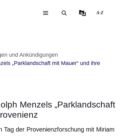
A-Z
eite
ite
ngen und Ankündigungen
els „Parklandschaft mit Mauer“ und ihre
olph Menzels „Parklandschaft
Provenienz
n Tag der Provenienzforschung mit Miriam