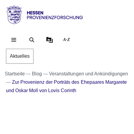
Direkt zum Kopf der Se
Direkt zum Inhalt
Direkt zum Fuß der Sei
Hessen
-
Provenienzforschung
A-Z
Aktuelles
Startseite
Blog
Veranstaltungen und Ankündigungen
Zur Provenienz der Porträts des Ehepaares Margarete
und Oskar Moll von Lovis Corinth