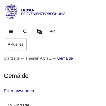
Direkt zum Kopf der Se
Direkt zum Inhalt
Direkt zum Fuß der Sei
Hessen
-
Provenienzforschung
A-Z
Aktuelles
Startseite
Themen A bis Z
Gemälde
Gemälde
Filter anwenden
13 Einträge