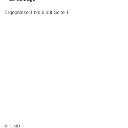
Ergebnisse 1 bis 8 auf Seite 1
:13
Ergebnisse:Ergebnisse
1
bis
8
auf
Seite
1
© HLMD